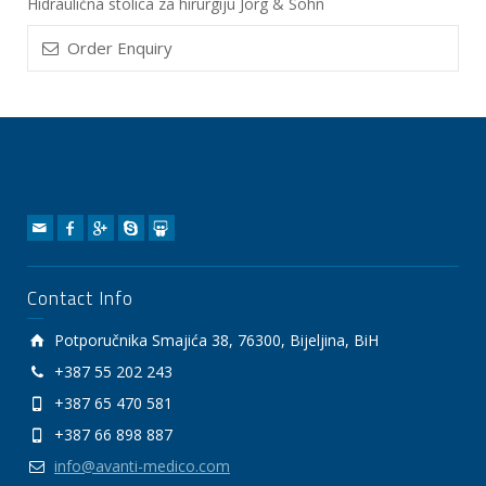
Hidraulična stolica za hirurgiju Jörg & Sohn
Order Enquiry
Contact Info
Potporučnika Smajića 38, 76300, Bijeljina, BiH
+387 55 202 243
+387 65 470 581
+387 66 898 887
info@avanti-medico.com