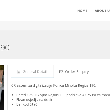
HOME
ABOUT U
190
General Details
Order Enquiry
CR sistem za digitalizaciju Konica Minolta Regius 190.
Pored 175 i 87.5μm Regius 190 podržava 43.75μm za mamo
Ekran osjetljiv na dodir
Bar kod čitač