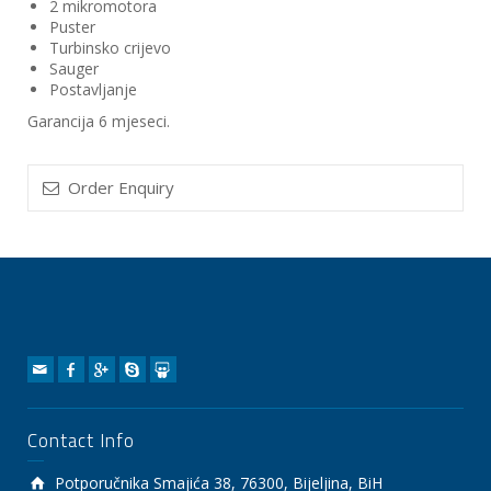
2 mikromotora
Puster
Turbinsko crijevo
Sauger
Postavljanje
Garancija 6 mjeseci.
Order Enquiry
Contact Info
Potporučnika Smajića 38, 76300, Bijeljina, BiH