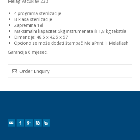
Melag Vacuklav 23B
4 programa sterilizacije
B klasa sterilizacije
Zapremina 18l
Maksimalni kapacitet 5kg instrumenata ili 1,8 kg tekstila
Dimenzije: 48.5 x 42.5 x 57
Opciono se može dodati štampač MelaPrint ili Melaflash
Garancija 6 mjeseci.
Order Enquiry